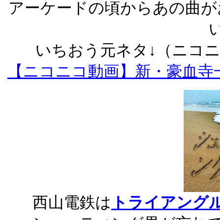
アーケードの頃からあの曲が
いちおう元ネタ↓（ニコ
【ニコニコ動画】新・豪血寺一族
西山電鉄は
トライアング